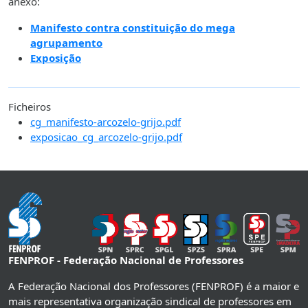
anexo:
Manifesto contra constituição do mega
agrupamento
Exposição
Ficheiros
cg_manifesto-arcozelo-grijo.pdf
exposicao_cg_arcozelo-grijo.pdf
FENPROF - Federação Nacional de Professores
A Federação Nacional dos Professores (FENPROF) é a maior e
mais representativa organização sindical de professores em