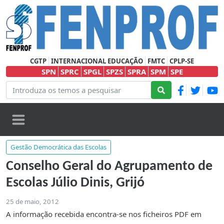
CGTP
INTERNACIONAL EDUCAÇÃO
FMTC
CPLP-SE
SPN
SPRC
SPGL
SPZS
SPRA
SPM
SPE
Gestão Democrática das Escolas
Conselho Geral do Agrupamento de
Escolas Júlio Dinis, Grijó
25 de maio, 2012
A informação recebida encontra-se nos ficheiros PDF em