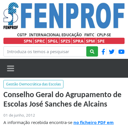
CGTP
INTERNACIONAL EDUCAÇÃO
FMTC
CPLP-SE
SPN
SPRC
SPGL
SPZS
SPRA
SPM
SPE
Gestão Democrática das Escolas
Conselho Geral do Agrupamento de
Escolas José Sanches de Alcains
01 de junho, 2012
A informação recebida encontra-se
no ficheiro PDF em