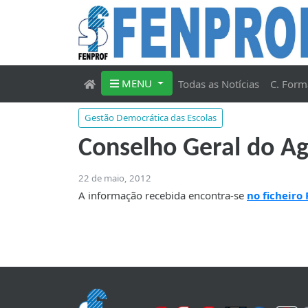
MENU
Todas as Notícias
C. Form
Gestão Democrática das Escolas
Conselho Geral do Ag
22 de maio, 2012
A informação recebida encontra-se
no ficheiro