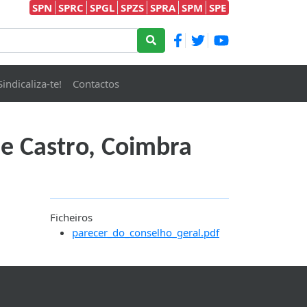
SPN
SPRC
SPGL
SPZS
SPRA
SPM
SPE
Sindicaliza-te!
Contactos
e Castro, Coimbra
Ficheiros
parecer_do_conselho_geral.pdf