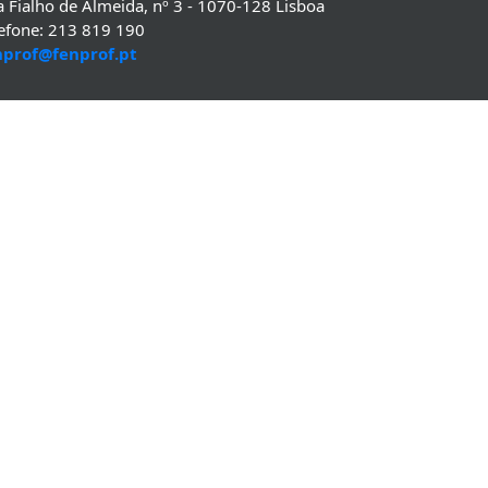
 Fialho de Almeida, nº 3 - 1070-128 Lisboa
lefone: 213 819 190
nprof@fenprof.pt