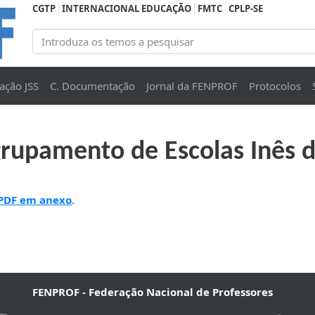
CGTP
INTERNACIONAL EDUCAÇÃO
FMTC
CPLP-SE
ação JSS
C. Documentação
Jornal da FENPROF
Protocolos
rupamento de Escolas Inês d
 PDF em anexo
.
FENPROF - Federação Nacional de Professores