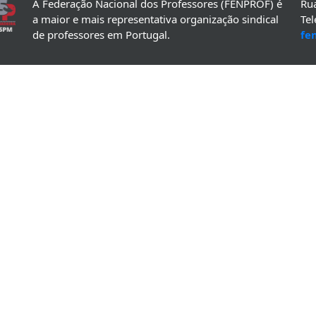
A Federação Nacional dos Professores (FENPROF) é
Rua
a maior e mais representativa organização sindical
Te
de professores em Portugal.
fe