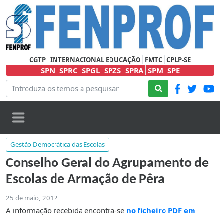
CGTP
INTERNACIONAL EDUCAÇÃO
FMTC
CPLP-SE
SPN
SPRC
SPGL
SPZS
SPRA
SPM
SPE
Gestão Democrática das Escolas
Conselho Geral do Agrupamento de
Escolas de Armação de Pêra
25 de maio, 2012
A informação recebida encontra-se
no ficheiro PDF em