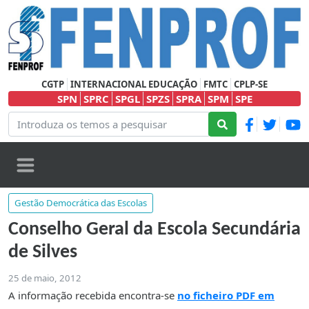
CGTP
INTERNACIONAL EDUCAÇÃO
FMTC
CPLP-SE
SPN
SPRC
SPGL
SPZS
SPRA
SPM
SPE
Gestão Democrática das Escolas
Conselho Geral da Escola Secundária
de Silves
25 de maio, 2012
A informação recebida encontra-se
no ficheiro PDF em