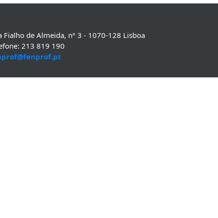
 Fialho de Almeida, nº 3 - 1070-128 Lisboa
lefone: 213 819 190
nprof@fenprof.pt