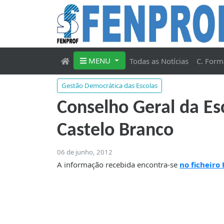
MENU
Todas as Notícias
C. Form
Gestão Democrática das Escolas
Conselho Geral da Es
Castelo Branco
06 de junho, 2012
A informação recebida encontra-se
no ficheiro