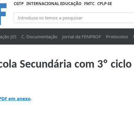
CGTP
INTERNACIONAL EDUCAÇÃO
FMTC
CPLP-SE
ação JSS
C. Documentação
Jornal da FENPROF
Protocolos
cola Secundária com 3º ciclo
 PDF em anexo
.