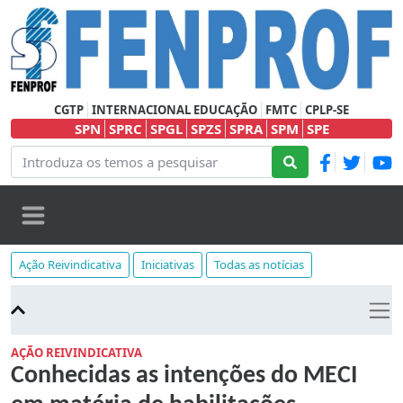
CGTP
INTERNACIONAL EDUCAÇÃO
FMTC
CPLP-SE
SPN
SPRC
SPGL
SPZS
SPRA
SPM
SPE
Ação Reivindicativa
Iniciativas
Todas as notícias
AÇÃO REIVINDICATIVA
Conhecidas as intenções do MECI