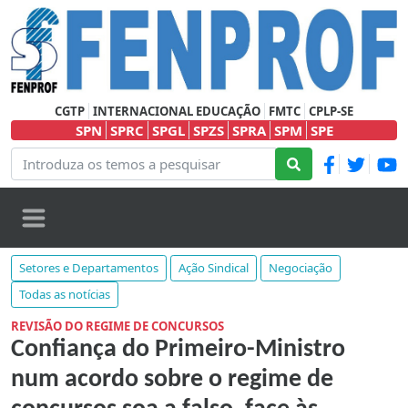
CGTP
INTERNACIONAL EDUCAÇÃO
FMTC
CPLP-SE
SPN
SPRC
SPGL
SPZS
SPRA
SPM
SPE
Setores e Departamentos
Ação Sindical
Negociação
Todas as notícias
REVISÃO DO REGIME DE CONCURSOS
Confiança do Primeiro-Ministro
num acordo sobre o regime de