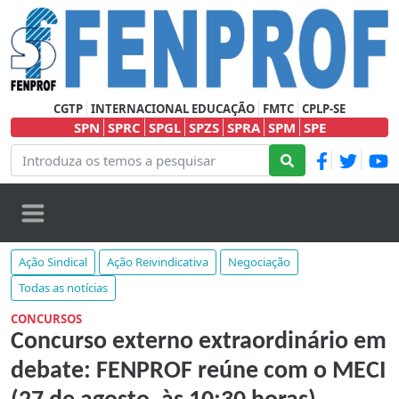
CGTP
INTERNACIONAL EDUCAÇÃO
FMTC
CPLP-SE
SPN
SPRC
SPGL
SPZS
SPRA
SPM
SPE
Ação Sindical
Ação Reivindicativa
Negociação
Todas as notícias
CONCURSOS
Concurso externo extraordinário em
debate: FENPROF reúne com o MECI