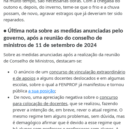
há muito tempo, são necessárias obras. Com a chegada do
outono e, depois, do inverno, teme-se que o frio e a chuva
possam, de novo, agravar estragos que já deveriam ter sido
reparados.
• Última nota sobre as medidas anunciadas pelo
governo, após a reunião do conselho de
ministros de 11 de setembro de 2024
Sobre as medidas anunciadas após a realização da reunião
de Conselho de Ministros, destacam-se:
O anúncio de um
concurso de vinculação extraordinário
e de apoios
a alguns docentes deslocados e em algumas
escolas, sobre o qual a FENPROF já manifestou e tornou
pública
a sua posição
;
De novo, uma apreciação negativa sobre o
concurso
para colocação de docentes
, que se realizou, fazendo
prever a intenção de, em breve, rever o atual regime. O
mesmo regime tem alguns problemas, sem dúvida, mas
é demagógico afirmar que é devido a esse regime que
há alunos sem professor e professores sem alunos. A