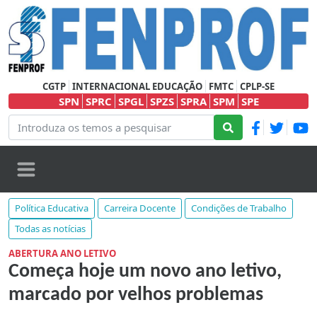
CGTP
INTERNACIONAL EDUCAÇÃO
FMTC
CPLP-SE
SPN
SPRC
SPGL
SPZS
SPRA
SPM
SPE
Política Educativa
Carreira Docente
Condições de Trabalho
Todas as notícias
ABERTURA ANO LETIVO
Começa hoje um novo ano letivo,
marcado por velhos problemas