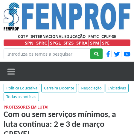
CGTP
INTERNACIONAL EDUCAÇÃO
FMTC
CPLP-SE
SPN
SPRC
SPGL
SPZS
SPRA
SPM
SPE
Política Educativa
Carreira Docente
Negociação
Iniciativas
Todas as notícias
PROFESSORES EM LUTA!
Com ou sem serviços mínimos, a
luta continua: 2 e 3 de março