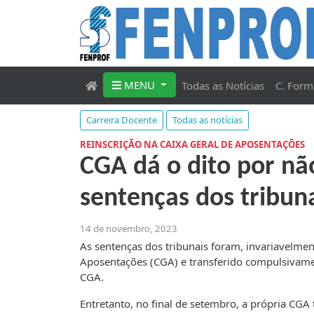
MENU
Todas as Notícias
C. Form
Carreira Docente
Todas as notícias
REINSCRIÇÃO NA CAIXA GERAL DE APOSENTAÇÕES
CGA dá o dito por não
sentenças dos tribuna
14 de novembro, 2023
As sentenças dos tribunais foram, invariavelment
Aposentações (CGA) e transferido compulsivamen
CGA.
Entretanto, no final de setembro, a própria CGA 