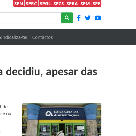
SPN
SPRC
SPGL
SPZS
SPRA
SPM
SPE
Sindicaliza-te!
Contactos
a decidiu, apesar das
l de
-se na
s