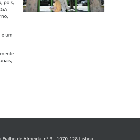
, pois,
 CGA
rno,
s e um
vamente
unais,
 Fialho de Almeida, nº 3 - 1070-128 Lisboa