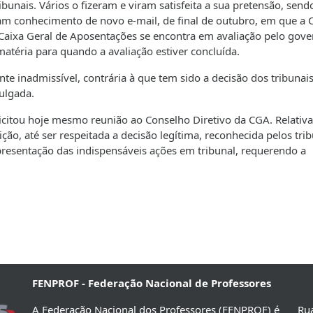
bunais. Vários o fizeram e viram satisfeita a sua pretensão, sendo
m conhecimento de novo e-mail, de final de outubro, em que a
 Caixa Geral de Aposentações se encontra em avaliação pelo gove
 matéria para quando a avaliação estiver concluída.
e inadmissível, contrária à que tem sido a decisão dos tribunai
ulgada.
icitou hoje mesmo reunião ao Conselho Diretivo da CGA. Relati
ção, até ser respeitada a decisão legítima, reconhecida pelos trib
presentação das indispensáveis ações em tribunal, requerendo a
FENPROF - Federação Nacional de Professores
A Federação Nacional dos Professores (FENPROF) é
Rua