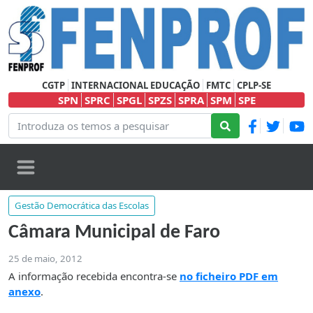
CGTP
INTERNACIONAL EDUCAÇÃO
FMTC
CPLP-SE
SPN
SPRC
SPGL
SPZS
SPRA
SPM
SPE
Gestão Democrática das Escolas
Câmara Municipal de Faro
25 de maio, 2012
A informação recebida encontra-se
no ficheiro PDF em
anexo
.