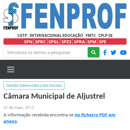
CGTP
INTERNACIONAL EDUCAÇÃO
FMTC
CPLP-SE
SPN
SPRC
SPGL
SPZS
SPRA
SPM
SPE
Gestão Democrática das Escolas
Câmara Municipal de Aljustrel
31 de maio, 2012
A informação recebida encontra-se
no ficheiro PDF em
anexo
.