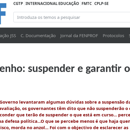
CGTP
INTERNACIONAL EDUCAÇÃO
FMTC
CPLP-SE
ação JSS
C. Documentação
Jornal da FENPROF
Protocolos
nho: suspender e garantir o
 Governo levantaram algumas dúvidas sobre a suspensão d
 avaliação, os governantes têm dito que não suspenderão o 
conder que terão de suspender o que está em curso... perce
a defesa política...O que se percebe menos é que haja qu
isco, morda no anzol... Foi com o objectivo de esclarecer as