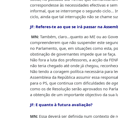
correspondesse às necessidades efectivas e sem
informal, que se interrompe o segundo ciclo..
ciclo, ainda que tal interrupção não se chame s
JF: Referes-te ao que se irá passar na Assem
MN:
Também, claro...quanto ao ME ou ao Govern
compreenderem que não suspender este segundo c
no Parlamento, que, em situações como esta, pod
obstinação de governantes impede que se faça.
Não fora a luta dos professores, a acção da FENP
não teria chegado até onde já chegou, reconhece
Não tendo a coragem política necessária para l
Assembleia da República assumir essa responsab
para o PS, que continua com dificuldades de
ag
como os de Resolução serão aprovados no Parlame
a obtenção de um importante objectivo da sua lu
JF: E quanto à futura avaliação?
MN:
Essa deverá ser definida num contexto de re