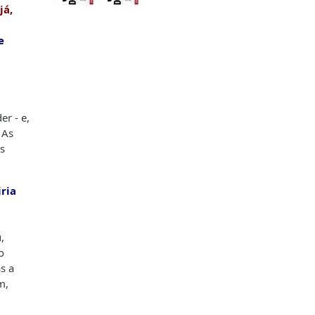
já,
e
r - e,
 As
s
iria
,
o
s a
m,