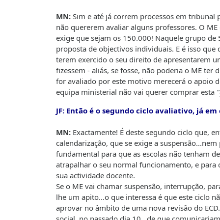
MN:
Sim e até já correm processos em tribunal p
não quererem avaliar alguns professores. O ME 
exige que sejam os 150.000! Naquele grupo de
proposta de objectivos individuais. E é isso que
terem exercido o seu direito de apresentarem um
fizessem - aliás, se fosse, não poderia o ME te
for avaliado por este motivo merecerá o apoio d
equipa ministerial não vai querer comprar esta
"
JF: Então é o segundo ciclo avaliativo, já e
MN:
Exactamente! É deste segundo ciclo que, ent
calendarização, que se exige a suspensão...nem 
fundamental para que as escolas não tenham de
atrapalhar o seu normal funcionamento, e para 
sua actividade docente.
Se o ME vai chamar suspensão, interrupção, pa
lhe um apito...o que interessa é que este ciclo
aprovar no âmbito de uma nova revisão do ECD. 
social, no passado dia 10...de que comunicaria