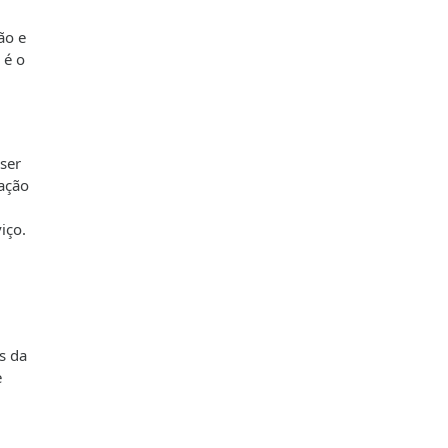
ão e
 é o
ser
lação
iço.
s da
e