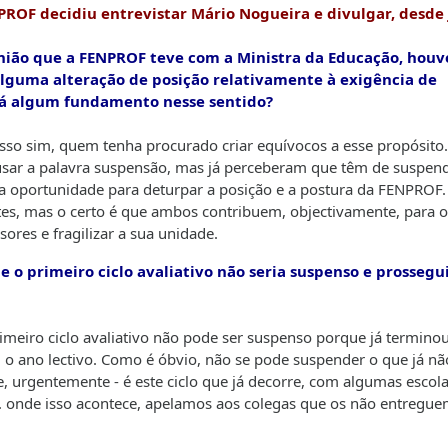
PROF decidiu entrevistar Mário Nogueira e divulgar, desde 
união que a FENPROF teve com a Ministra da Educação, houv
lguma alteração de posição relativamente à exigência de
Há algum fundamento nesse sentido?
sso sim, quem tenha procurado criar equívocos a esse propósito.
sar a palavra suspensão, mas já perceberam que têm de suspende
a oportunidade para deturpar a posição e a postura da FENPROF.
tes, mas o certo é que ambos contribuem, objectivamente, para o
ores e fragilizar a sua unidade.
ue o primeiro ciclo avaliativo não seria suspenso e prossegu
rimeiro ciclo avaliativo não pode ser suspenso porque já terminou
 ano lectivo. Como é óbvio, não se pode suspender o que já nã
e, urgentemente - é este ciclo que já decorre, com algumas escola
.. onde isso acontece, apelamos aos colegas que os não entregue