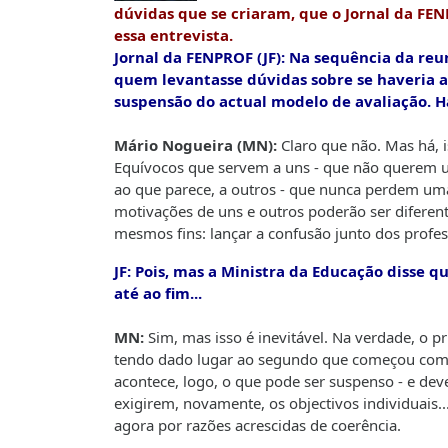
dúvidas que se criaram, que o Jornal da FEN
essa entrevista.
Jornal da FENPROF (JF): Na sequência da re
quem levantasse dúvidas sobre se haveria a
suspensão do actual modelo de avaliação. 
Mário Nogueira (MN):
Claro que não. Mas há, i
Equívocos que servem a uns - que não querem u
ao que parece, a outros - que nunca perdem um
motivações de uns e outros poderão ser diferen
mesmos fins: lançar a confusão junto dos profess
JF: Pois, mas a Ministra da Educação disse q
até ao fim...
MN:
Sim, mas isso é inevitável. Na verdade, o p
tendo dado lugar ao segundo que começou com o
acontece, logo, o que pode ser suspenso - e dev
exigirem, novamente, os objectivos individuais.
agora por razões acrescidas de coerência.