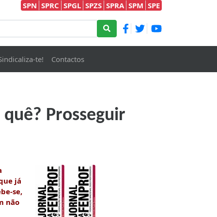
SPN
SPRC
SPGL
SPZS
SPRA
SPM
SPE
Sindicaliza-te!
Contactos
 quê? Prosseguir
a
que já
be-se,
em não