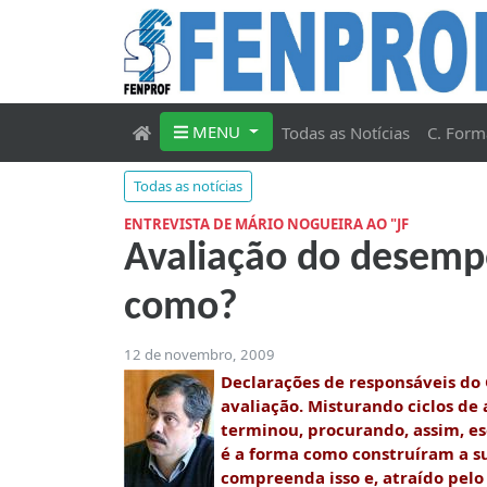
MENU
Todas as Notícias
C. Form
Todas as notícias
ENTREVISTA DE MÁRIO NOGUEIRA AO "JF
Avaliação do desempe
como?
12 de novembro, 2009
Declarações de responsáveis do
avaliação. Misturando ciclos de
terminou, procurando, assim, es
é a forma como construíram a su
compreenda isso e, atraído pelo 