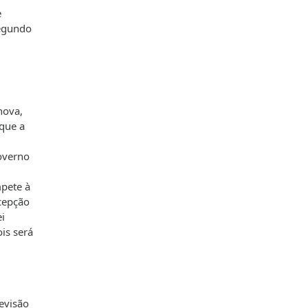
e
segundo
nova,
 que a
Governo
mpete à
cepção
i
is será
evisão