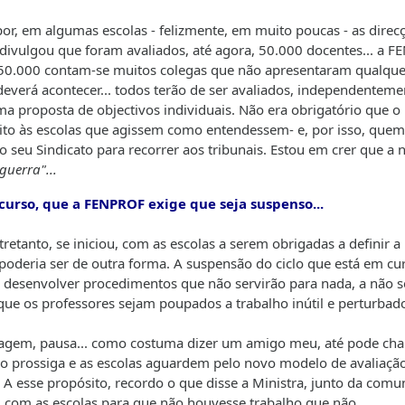
or, em algumas escolas - felizmente, em muito poucas - as direc
divulgou que foram avaliados, até agora, 50.000 docentes... a 
 50.000 contam-se muitos colegas que não apresentaram qualque
 deverá acontecer... todos terão de ser avaliados, independenteme
a proposta de objectivos individuais. Não era obrigatório que o
r dito às escolas que agissem como entendessem- e, por isso, que
o seu Sindicato para recorrer aos tribunais. Estou em crer que a 
guerra"...
m curso, que a FENPROF exige que seja suspenso...
retanto, se iniciou, com as escolas a serem obrigadas a definir a
poderia ser de outra forma. A suspensão do ciclo que está em cu
 desenvolver procedimentos que não servirão para nada, a não s
que os professores sejam poupados a trabalho inútil e perturbad
ragem, pausa... como costuma dizer um amigo meu, até pode ch
 não prossiga e as escolas aguardem pelo novo modelo de avaliaçã
A esse propósito, recordo o que disse a Ministra, junto da comu
m com as escolas para que não houvesse trabalho que não