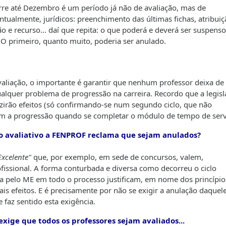
orre até Dezembro é um período já não de avaliação, mas de
tualmente, jurídicos: preenchimento das últimas fichas, atribuiç
 e recurso... daí que repita: o que poderá e deverá ser suspenso
 O primeiro, quanto muito, poderia ser anulado.
liação, o importante é garantir que nenhum professor deixa de 
qualquer problema de progressão na carreira. Recordo que a legis
irão efeitos (só confirmando-se num segundo ciclo, que não
em a progressão quando se completar o módulo de tempo de serv
clo avaliativo a FENPROF reclama que sejam anulados?
Excelente"
que, por exemplo, em sede de concursos, valem,
fissional. A forma conturbada e diversa como decorreu o ciclo
ada pelo ME em todo o processo justificam, em nome dos princípio
tais efeitos. E é precisamente por não se exigir a anulação daquel
 faz sentido esta exigência.
exige que todos os professores sejam avaliados...