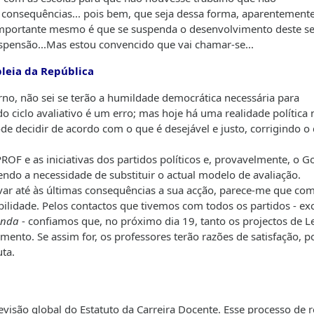
 consequências... pois bem, que seja dessa forma, aparentement
. Importante mesmo é que se suspenda o desenvolvimento deste 
uspensão...Mas estou convencido que vai chamar-se...
bleia da República
o, não sei se terão a humildade democrática necessária para
iclo avaliativo é um erro; mas hoje há uma realidade política 
e decidir de acordo com o que é desejável e justo, corrigindo o
ROF e as iniciativas dos partidos políticos e, provavelmente, o 
ndo a necessidade de substituir o actual modelo de avaliação.
evar até às últimas consequências a sua acção, parece-me que co
ilidade. Pelos contactos que tivemos com todos os partidos - ex
enda
- confiamos que, no próximo dia 19, tanto os projectos de Le
nto. Se assim for, os professores terão razões de satisfação, po
ta.
visão global do Estatuto da Carreira Docente. Esse processo de r