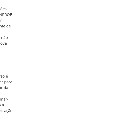
ções
FENPROF
r
nte de
m não
nova
rso é
er para
or da
amar-
o a
nicação