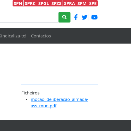
SPN
SPRC
SPGL
SPZS
SPRA
SPM
SPE
Sindicaliza-te!
Contactos
Ficheiros
mocao_deliberacao_almada-
ass_mun.pdf