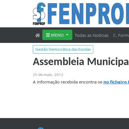
MENU
Todas as Notícias
C. Form
Gestão Democrática das Escolas
Assembleia Municipa
25 de maio, 2012
A informação recebida encontra-se
no ficheiro