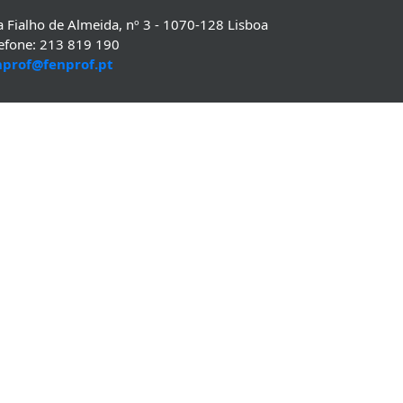
 Fialho de Almeida, nº 3 - 1070-128 Lisboa
lefone: 213 819 190
nprof@fenprof.pt