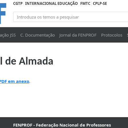
CGTP
INTERNACIONAL EDUCAÇÃO
FMTC
CPLP-SE
ação JSS
C. Documentação
Jornal da FENPROF
Protocolos
l de Almada
 PDF em anexo
.
FENPROF - Federação Nacional de Professores