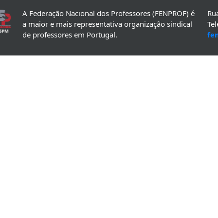
A Federação Nacional dos Professores (FENPROF) é
Rua
a maior e mais representativa organização sindical
Te
de professores em Portugal.
fe