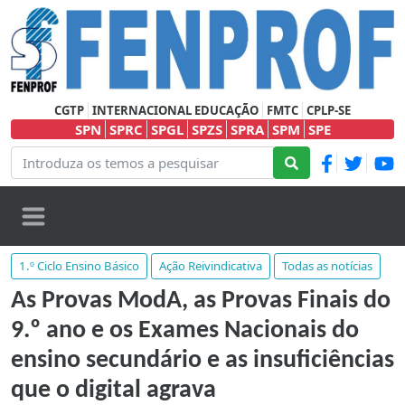
CGTP
INTERNACIONAL EDUCAÇÃO
FMTC
CPLP-SE
SPN
SPRC
SPGL
SPZS
SPRA
SPM
SPE
1.º Ciclo Ensino Básico
Ação Reivindicativa
Todas as notícias
As Provas ModA, as Provas Finais do
9.º ano e os Exames Nacionais do
ensino secundário e as insuficiências
que o digital agrava