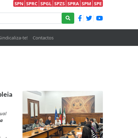
SPN
SPRC
SPGL
SPZS
SPRA
SPM
SPE
Sindicaliza-te!
Contactos
bleia
ual
da