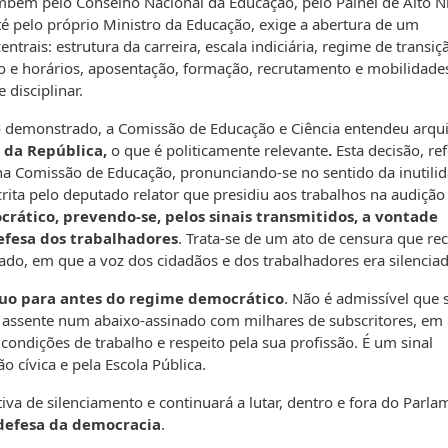
ambém pelo Conselho Nacional da Educação, pelo Painel de Alto N
é pelo próprio Ministro da Educação, exige a abertura de um
trais: estrutura da carreira, escala indiciária, regime de transiç
 e horários, aposentação, formação, recrutamento e mobilidade
e disciplinar.
io demonstrado, a Comissão de Educação e Ciência entendeu arqui
 da República,
o que é politicamente relevante
.
Esta decisão, re
na Comissão de Educação, pronunciando-se no sentido da inutili
scrita pelo deputado relator que presidiu aos trabalhos na audição
rático, prevendo-se, pelos sinais transmitidos, a vontade
efesa dos trabalhadores
. Trata-se de um ato de censura que re
do, em que a voz dos cidadãos e dos trabalhadores era silenciad
uo para antes do regime democrático
. Não é admissível que 
 assente num abaixo-assinado com milhares de subscritores, em
ondições de trabalho e respeito pela sua profissão. É um sinal
 cívica e pela Escola Pública.
va de silenciamento e continuará a lutar, dentro e fora do Parla
defesa da democracia
.