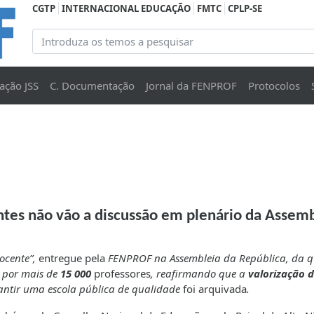
CGTP
INTERNACIONAL EDUCAÇÃO
FMTC
CPLP-SE
ação JSS
C. Documentação
Jornal da FENPROF
Protocolos
ntes não vão a discussão em plenário da Assem
Docente”,
entregue pela
FENPROF na Assembleia da República, da q
 por mais de
15 000
professores
, reafirmando que a
valorização 
antir uma escola pública de qualidade
foi arquivada
.