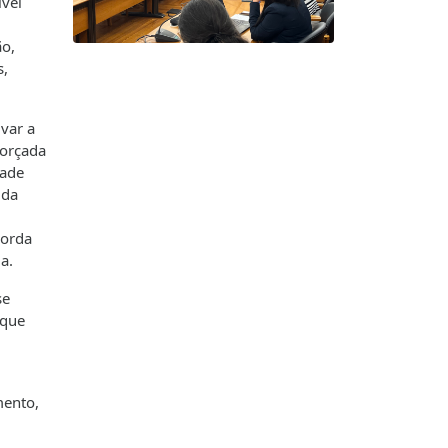
ível
ão,
s,
var a
forçada
dade
 da
corda
a.
se
 que
mento,