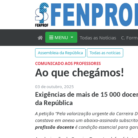
MENU
Todas as Notícias
C. Form
Assembleia da República
Todas as notícias
COMUNICADO AOS PROFESSORES
Ao que chegámos!
03 de outubro, 2025
Exigências de mais de 15 000 doce
da República
A petição “Pela valorização urgente da Carreira 
constava em anexo um abaixo-assinado subscrito
profissão docente
é condição essencial para gar