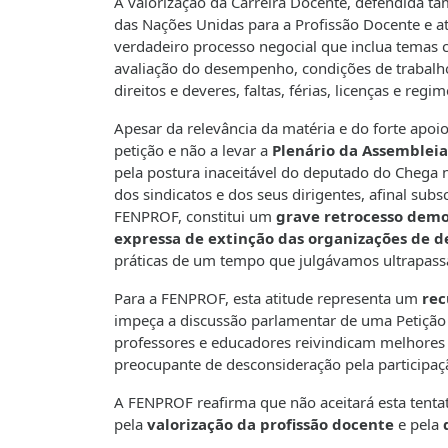
A valorização da Carreira Docente, defendida t
das Nações Unidas para a Profissão Docente e at
verdadeiro processo negocial que inclua temas cen
avaliação do desempenho, condições de trabalho
direitos e deveres, faltas, férias, licenças e regim
Apesar da relevância da matéria e do forte apo
petição e não a levar a
Plenário da Assembleia
pela postura inaceitável do deputado do Chega 
dos sindicatos e dos seus dirigentes, afinal sub
FENPROF, constitui um
grave retrocesso democ
expressa de extinção das organizações de d
práticas de um tempo que julgávamos ultrapassa
Para a FENPROF, esta atitude representa um
rec
impeça a discussão parlamentar de uma Petição
professores e educadores reivindicam melhores c
preocupante de desconsideração pela participação
A FENPROF reafirma que não aceitará esta tentati
pela
valorização da profissão docente
e pela