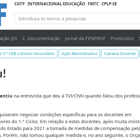
CGTP
INTERNACIONAL EDUCAÇÃO
FMTC
CPLP-SE
ação JSS
C. Documentação
Jornal da FENPROF
Protocolos
 e 3.º CEB e Ensino Secundário
Ação Reivindicativa
Carreira Docente
u!
mentiu
na entrevista que deu à TVI/CNN quando falou dos profess
uiseram negociar condições específicas para os docentes em
res do 1.º Ciclo). Em relação a estes docentes, após muita insist
o do Estado para 2021 a tomada de medidas de compensação pel
. Porém, não tomou qualquer medida e, no ano seguinte, o Orç