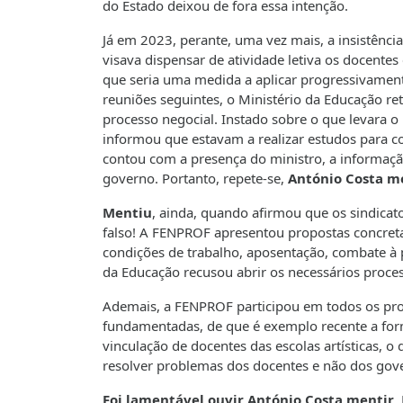
do Estado deixou de fora essa intenção.
Já em 2023, perante, uma vez mais, a insistênci
visava dispensar de atividade letiva os docente
que seria uma medida a aplicar progressivament
reuniões seguintes, o Ministério da Educação re
processo negocial. Instado sobre o que levara 
informou que estavam a realizar estudos para c
contou com a presença do ministro, a informaçã
governo. Portanto, repete-se,
António Costa m
Mentiu
, ainda, quando afirmou que os sindicat
falso! A FENPROF apresentou propostas concreta
condições de trabalho, aposentação, combate à p
da Educação recusou abrir os necessários proces
Ademais, a FENPROF participou em todos os pro
fundamentadas, de que é exemplo recente a form
vinculação de docentes das escolas artísticas, 
resolver problemas dos docentes e não dos gov
Foi lamentável ouvir António Costa mentir
.