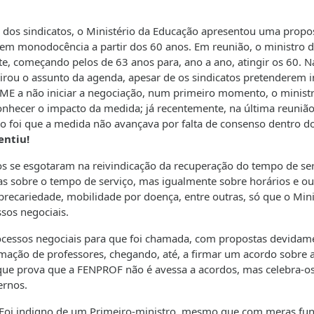
a dos sindicatos, o Ministério da Educação apresentou uma propo
s em monodocência a partir dos 60 anos. Em reunião, o ministro d
e, começando pelos de 63 anos para, ano a ano, atingir os 60. N
tirou o assunto da agenda, apesar de os sindicatos pretenderem in
o ME a não iniciar a negociação, num primeiro momento, o minist
onhecer o impacto da medida; já recentemente, na última reuniã
o foi que a medida não avançava por falta de consenso dentro d
entiu!
os se esgotaram na reivindicação da recuperação do tempo de ser
s sobre o tempo de serviço, mas igualmente sobre horários e ou
recariedade, mobilidade por doença, entre outras, só que o Mini
sos negociais.
cessos negociais para que foi chamada, com propostas devidam
ação de professores, chegando, até, a firmar um acordo sobre 
o que prova que a FENPROF não é avessa a acordos, mas celebra-o
ernos.
 Foi indigno de um Primeiro-ministro, mesmo que com meras fu