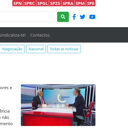
SPN
SPRC
SPGL
SPZS
SPRA
SPM
SPE
Sindicaliza-te!
Contactos
Negociação
Nacional
Todas as notícias
ores e
ência
a não
amento