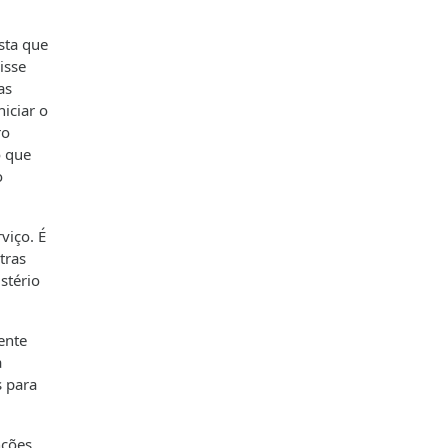
sta que
isse
as
iciar o
ro
o que
o
viço. É
tras
stério
ente
a
s para
nções