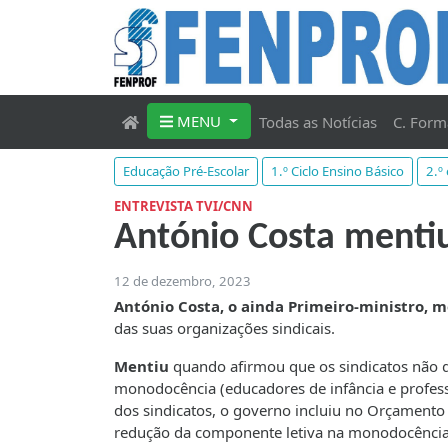
MENU
Todas as Notícias
C. Form
Educação Pré-Escolar
1.º Ciclo Ensino Básico
2.º
ENTREVISTA TVI/CNN
António Costa menti
12 de dezembro, 2023
António Costa, o ainda Primeiro-ministro, 
das suas organizações sindicais.
Mentiu
quando afirmou que os sindicatos não q
monodocência (educadores de infância e professo
dos sindicatos, o governo incluiu no Orçament
redução da componente letiva na monodocência