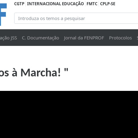
CGTP
INTERNACIONAL EDUCAÇÃO
FMTC
CPLP-SE
ação JSS
C. Documentação
Jornal da FENPROF
Protocolos
os à Marcha! "