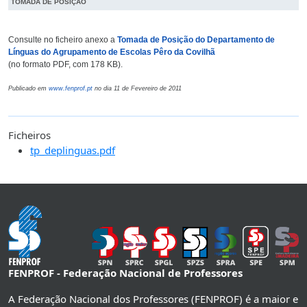
TOMADA DE POSIÇÃO
Consulte no ficheiro anexo a
Tomada de Posição do Departamento de
Línguas do Agrupamento de Escolas Pêro da Covilhã
(no formato PDF, com 178 KB).
Publicado em
www.fenprof.pt
no dia 11 de Fevereiro de 2011
Ficheiros
tp_deplinguas.pdf
FENPROF - Federação Nacional de Professores
A Federação Nacional dos Professores (FENPROF) é a maior e