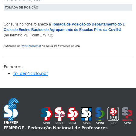
TOMADA DE POSIÇÃO
Consulte no ficheiro anexo a
Tomada de Posição do Departamento do 1º
Ciclo do Ensino Básico do Agrupamento de Escolas Pêro da Covilhã
(no formato PDF, com 179 KB).
Publicado em
www.fenprof.pt
no dia 11 de Fevereiro de 2011
Ficheiros
tp_dep1ciclo.pdf
FENPROF - Federação Nacional de Professores