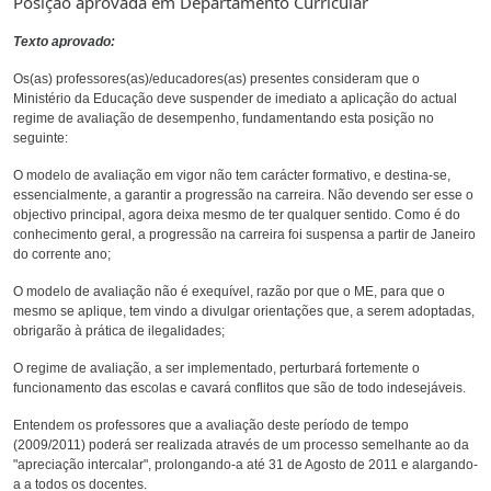
Posição aprovada em Departamento Curricular
Texto aprovado:
Os(as) professores(as)/educadores(as) presentes consideram que o
Ministério da Educação deve suspender de imediato a aplicação do actual
regime de avaliação de desempenho, fundamentando esta posição no
seguinte:
O modelo de avaliação em vigor não tem carácter formativo, e destina-se,
essencialmente, a garantir a progressão na carreira. Não devendo ser esse o
objectivo principal, agora deixa mesmo de ter qualquer sentido. Como é do
conhecimento geral, a progressão na carreira foi suspensa a partir de Janeiro
do corrente ano;
O modelo de avaliação não é exequível, razão por que o ME, para que o
mesmo se aplique, tem vindo a divulgar orientações que, a serem adoptadas,
obrigarão à prática de ilegalidades;
O regime de avaliação, a ser implementado, perturbará fortemente o
funcionamento das escolas e cavará conflitos que são de todo indesejáveis.
Entendem os professores que a avaliação deste período de tempo
(2009/2011) poderá ser realizada através de um processo semelhante ao da
"apreciação intercalar", prolongando-a até 31 de Agosto de 2011 e alargando-
a a todos os docentes.