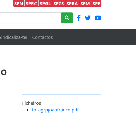
SPN
SPRC
SPGL
SPZS
SPRA
SPM
SPE
Sindicaliza-te!
Contactos
ão
Ficheiros
tp_agrpjoaofranco.pdf