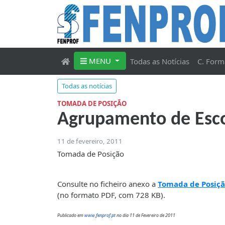
MENU
Todas as Notícias
C. Form
Todas as notícias
TOMADA DE POSIÇÃO
Agrupamento de Esco
11 de fevereiro, 2011
Tomada de Posição
Consulte no ficheiro anexo a
Tomada de Posiçã
(no formato PDF, com 728 KB).
Publicado em
www.fenprof.pt
no dia 11 de Fevereiro de 2011