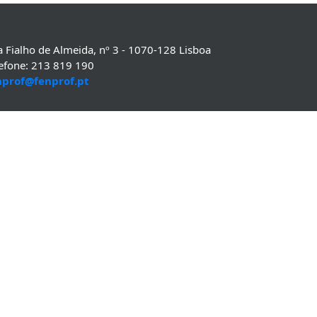
 Fialho de Almeida, nº 3 - 1070-128 Lisboa
lefone: 213 819 190
nprof@fenprof.pt