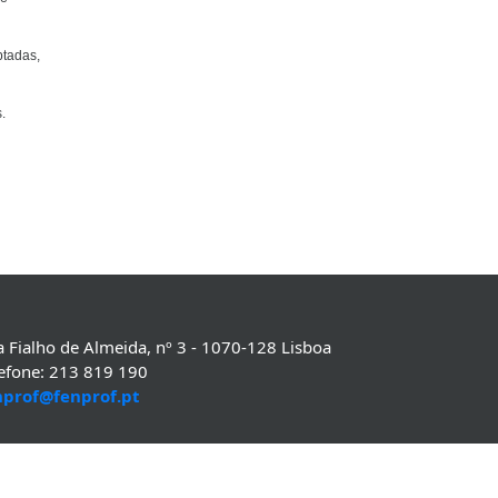
ptadas,
.
 Fialho de Almeida, nº 3 - 1070-128 Lisboa
lefone: 213 819 190
nprof@fenprof.pt