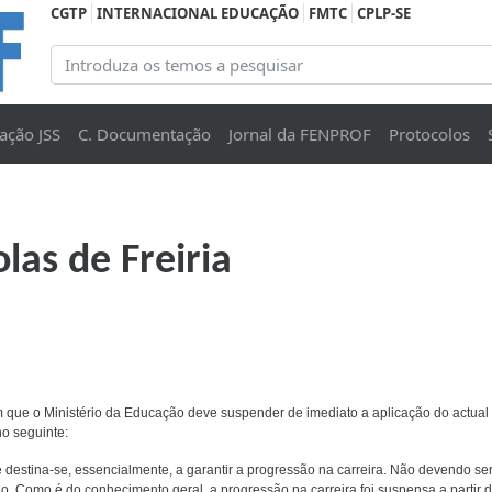
CGTP
INTERNACIONAL EDUCAÇÃO
FMTC
CPLP-SE
ação JSS
C. Documentação
Jornal da FENPROF
Protocolos
as de Freiria
 que o Ministério da Educação deve suspender de imediato a aplicação do actual
o seguinte:
 destina-se, essencialmente, a garantir a progressão na carreira. Não devendo se
do. Como é do conhecimento geral, a progressão na carreira foi suspensa a partir 