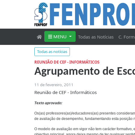
MENU
Todas as Notícias
C. Form
Todas as notícias
REUNIÃO DE CEF - INFORMÁTICOS
Agrupamento de Escol
11 de fevereiro, 2011
Reunião de CEF - Informáticos
Texto aprovado:
Os(as) professores(as)/educadores(as) presentes consideram
de avaliação de desempenho, fundamentando esta posição n
O modelo de avaliação em vigor não tem carácter formativo, e
objectivo principal, agora deixa mesmo de ter qualquer senti