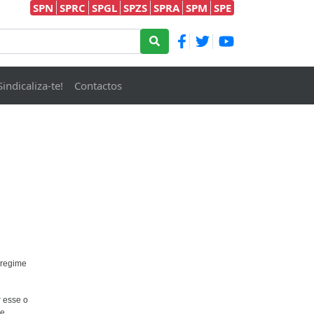
SPN
SPRC
SPGL
SPZS
SPRA
SPM
SPE
Sindicaliza-te!
Contactos
 regime
r esse o
de