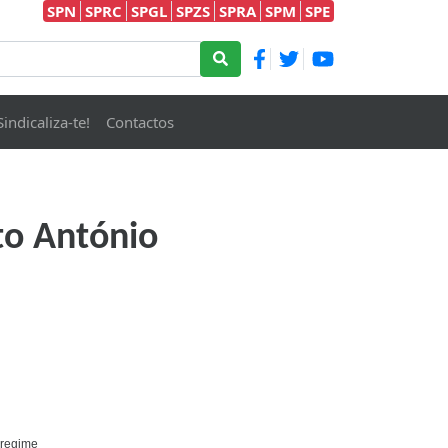
SPN
SPRC
SPGL
SPZS
SPRA
SPM
SPE
Sindicaliza-te!
Contactos
.to António
 regime