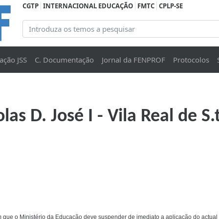
CGTP
INTERNACIONAL EDUCAÇÃO
FMTC
CPLP-SE
ação JSS
C. Documentação
Jornal da FENPROF
Protocolos
s D. José I - Vila Real de S
 que o Ministério da Educação deve suspender de imediato a aplicação do actual