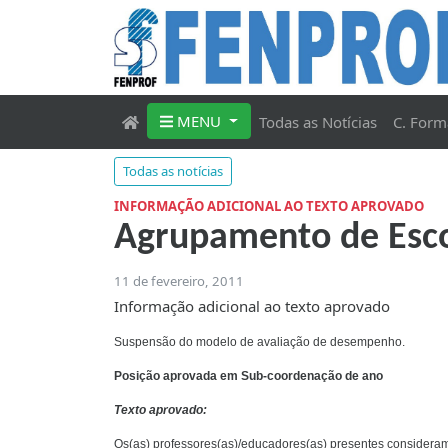
MENU
Todas as Notícias
C. Form
Todas as notícias
INFORMAÇÃO ADICIONAL AO TEXTO APROVADO
Agrupamento de Escola
11 de fevereiro, 2011
Informação adicional ao texto aprovado
Suspensão do modelo de avaliação de desempenho.
Posição aprovada em Sub-coordenação de ano
Texto aprovado:
Os(as) professores(as)/educadores(as) presentes consideram