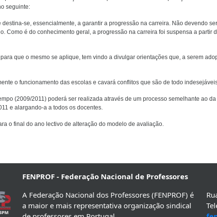
o seguinte:
 destina-se, essencialmente, a garantir a progressão na carreira. Não devendo se
do. Como é do conhecimento geral, a progressão na carreira foi suspensa a partir 
 para que o mesmo se aplique, tem vindo a divulgar orientações que, a serem ado
mente o funcionamento das escolas e cavará conflitos que são de todo indesejáveis
tempo (2009/2011) poderá ser realizada através de um processo semelhante ao da
2011 e alargando-a a todos os docentes.
para o final do ano lectivo de alteração do modelo de avaliação.
FENPROF - Federação Nacional de Professores
A Federação Nacional dos Professores (FENPROF) é
Rua
a maior e mais representativa organização sindical
Te
de professores em Portugal.
fe