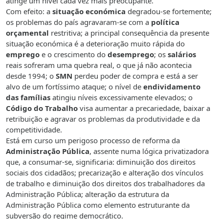
atinge um nível cada vez mais preocupante.
Com efeito: a
situação económica
degradou-se fortemente;
os problemas do país agravaram-se com a
política
orçamental
restritiva; a principal consequência da presente
situação económica é a deterioração muito rápida do
emprego
e o crescimento do
desemprego
; os
salários
reais sofreram uma quebra real, o que já não acontecia
desde 1994; o
SMN
perdeu poder de compra e está a ser
alvo de um fortíssimo ataque; o nível de
endividamento
das famílias
atingiu níveis excessivamente elevados; o
Código do Trabalho
visa aumentar a precariedade, baixar a
retribuição e agravar os problemas da produtividade e da
competitividade.
Está em curso um perigoso processo de reforma da
Administração Pública
, assente numa lógica privatizadora
que, a consumar-se, significaria: diminuição dos direitos
sociais dos cidadãos; precarização e alteração dos vínculos
de trabalho e diminuição dos direitos dos trabalhadores da
Administração Pública; alteração da estrutura da
Administração Pública como elemento estruturante da
subversão do regime democrático.