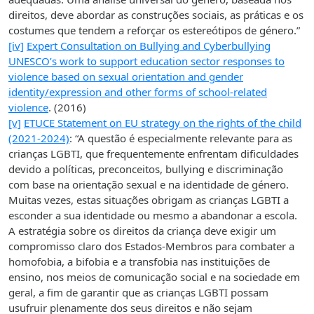
direitos, deve abordar as construções sociais, as práticas e os
costumes que tendem a reforçar os estereótipos de género.”
[iv]
Expert Consultation on Bullying and Cyberbullying
UNESCO’s work to support education sector responses to
violence based on sexual orientation and gender
identity/expression and other forms of school-related
violence
. (2016)
[v]
ETUCE Statement on EU strategy on the rights of the child
(2021-2024)
: “A questão é especialmente relevante para as
crianças LGBTI, que frequentemente enfrentam dificuldades
devido a políticas, preconceitos, bullying e discriminação
com base na orientação sexual e na identidade de género.
Muitas vezes, estas situações obrigam as crianças LGBTI a
esconder a sua identidade ou mesmo a abandonar a escola.
A estratégia sobre os direitos da criança deve exigir um
compromisso claro dos Estados-Membros para combater a
homofobia, a bifobia e a transfobia nas instituições de
ensino, nos meios de comunicação social e na sociedade em
geral, a fim de garantir que as crianças LGBTI possam
usufruir plenamente dos seus direitos e não sejam