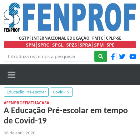
CGTP
INTERNACIONAL EDUCAÇÃO
FMTC
CPLP-SE
SPN
SPRC
SPGL
SPZS
SPRA
SPM
SPE
Educação Pré-Escolar
Covid-19
#FENPROFEMTUACASA
A Educação Pré-escolar em tempo
de Covid-19
06 de abril, 2020