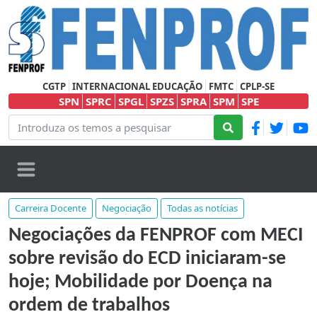
CGTP
INTERNACIONAL EDUCAÇÃO
FMTC
CPLP-SE
SPN
SPRC
SPGL
SPZS
SPRA
SPM
SPE
Carreira Docente
Negociação
Todas as notícias
Negociações da FENPROF com MECI
sobre revisão do ECD iniciaram-se
hoje; Mobilidade por Doença na
ordem de trabalhos