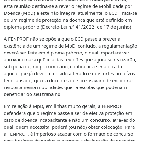
esta reunião destina-se a rever o regime de Mobilidade por
Doença (MpD) e este não integra, atualmente, o ECD. Trata-se
de um regime de proteção na doença que está definido em
diploma próprio (Decreto-Lei n.º 41/2022, de 17 de junho).
A FENPROF não se opõe a que o ECD passe a prever a
existência de um regime de MpD, contudo, a regulamentação
deverá ser feita em diploma próprio, o qual importará ver
aprovado na sequência das reuniões que agora se realizarão,
sob pena de, no próximo ano, continuar a ser aplicado
aquele que já deveria ter sido alterado e que fortes prejuízos
tem causado, quer a docentes que precisavam de encontrar
resposta nessa mobilidade, quer a escolas que poderiam
beneficiar do seu trabalho.
Em relação à MpD, em linhas muito gerais, a FENPROF
defenderá que o regime passe a ser de efetiva proteção em
caso de doença incapacitante e não um concurso, através do
qual, quem necessita, poderá (ou não) obter colocação. Para
a FENPROF, é imperioso acabar com o formato de concurso
para horários disponíveis; permitir a deslocação de docentes,