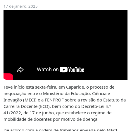
17 de janeiro, 2025
Teve início esta sexta-feira, em Caparide, o processo de
negociação entre o Ministério da Educação, Ciência e
Inovação (MECI) e a FENPROF sobre a revisão do Estatuto da
Carreira Docente (ECD), bem como do Decreto-Lei n.º
41/2022, de 17 de junho, que estabelece o regime de
mobilidade de docentes por motivo de doença.
De acordo com a ordem de trabalhos enviada pelo MECI,