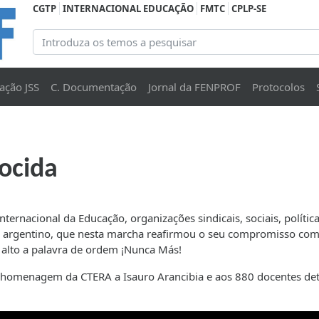
CGTP
INTERNACIONAL EDUCAÇÃO
FMTC
CPLP-SE
ação JSS
C. Documentação
Jornal da FENPROF
Protocolos
ocida
ernacional da Educação, organizações sindicais, sociais, política
o argentino, que nesta marcha reafirmou o seu compromisso com
 alto a palavra de ordem ¡Nunca Más!
omenagem da CTERA a Isauro Arancibia e aos 880 docentes det