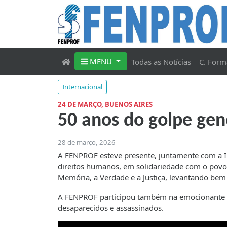
MENU
Todas as Notícias
C. Form
Internacional
24 DE MARÇO, BUENOS AIRES
50 anos do golpe gen
28 de março, 2026
A FENPROF esteve presente, juntamente com a Int
direitos humanos, em solidariedade com o pov
Memória, a Verdade e a Justiça, levantando bem
A FENPROF participou também na emocionante h
desaparecidos e assassinados.