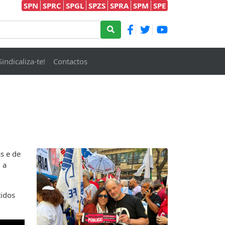
SPN
SPRC
SPGL
SPZS
SPRA
SPM
SPE
Sindicaliza-te!
Contactos
s e de
 a
idos