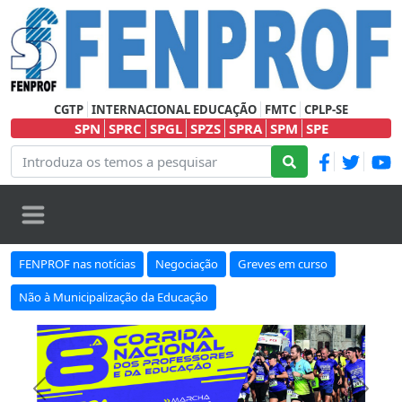
CGTP
INTERNACIONAL EDUCAÇÃO
FMTC
CPLP-SE
SPN
SPRC
SPGL
SPZS
SPRA
SPM
SPE
FENPROF nas notícias
Negociação
Greves em curso
Não à Municipalização da Educação
Anterior
Seguin